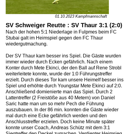
01.10.2023 Kampfmannschaft
SV Schweiger Reutte : SV Thaur 3:1 (2:0)
Nach der hohen 5:1 Niederlage in Fulpmes beim FC
Stubai galt im Heimspiel gegen den FC Thaur
wiedergutmachung.
Der SV Thaur kam besser ins Spiel. Die Gäste wurd
en
immer wieder durch Ecken gefährlich. Nach einem
Konter durch Mete Ekinci, der den Ball auf Rene Strobl
weiterleitete konnte, wurde der 1:0 Führungstreffer
erzielt
. Durch dieses Tor kam unsere Heimelf besser ins
Spiel und erhöhte durch Youngstar Mete Ekinci auf 2:0.
Anschließend domienierte man das Spiel. Durch 2
Lattentreffer (2 Freistöße aus 40 Metern) von Daniel
Saric hatte man um so mehr Pech die Führung
auszubauen. In der 86 min. konnten die Gäste wieder
mal durch eine Ecke gefährlich werden und den
Anschlusstreffer erzielen. Doch keine Minute später
konnte unser Coach, Andreas Schütz mit dem 3:1
Siegtreffer den Deckel zumachen. Verdienter Heimsieg