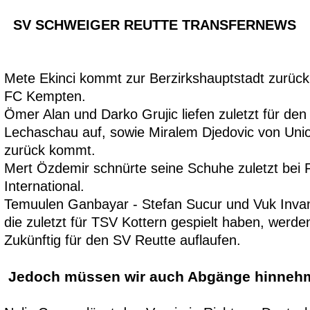
SV SCHWEIGER REUTTE TRANSFERNEWS
Mete Ekinci kommt zur Berzirkshauptstadt zurüc
FC Kempten.
Ömer Alan und Darko Grujic liefen zuletzt f
ür den
Lechaschau auf,
sowie Miralem Djedovic von Uni
zurück kommt
.
Mert Özdemir schnürte seine
Schuhe zuletzt bei 
International.
Temuulen Ganbayar -
Stefan Sucur und Vuk Inva
die zuletzt für TSV Kottern gespielt ha
ben, werde
Zukünftig für den SV Reutte auflaufen.
Je
doch müssen wir auch Abgänge hinneh